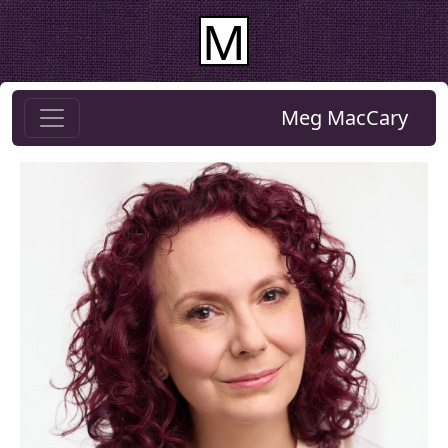
M
Meg MacCary